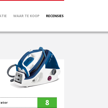
ATIE
WAAR TE KOOP
RECENSIES
8
rator