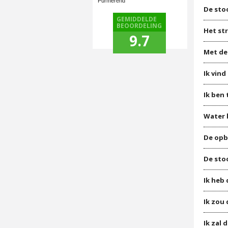
Purmerend
De sto
GEMIDDELDE
BEOORDELING
Het str
9.7
Met de
Ik vin
Ik ben
Water b
De opb
De sto
Ik heb
Ik zou
Ik zal