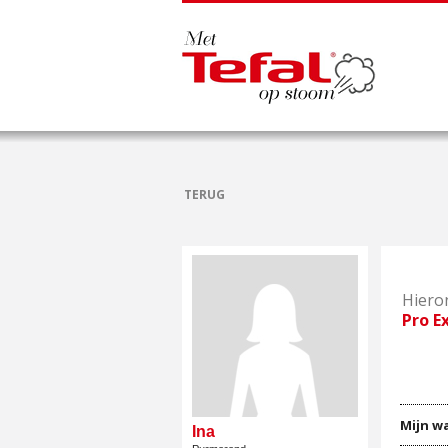
TERUG
Hieron
Pro E
Mijn wa
Ina